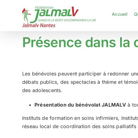
Passer
au
Accueil
Q
contenu
Présence dans la c
Les bénévoles peuvent participer à redonner une 
débats publics, des spectacles à thème et témoi
des adolescents.
Présentation du bénévolat JALMALV
à tou
Instituts de formation en soins infirmiers, Insti
réseau local de coordination des soins palliatif